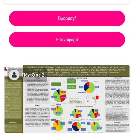
Πάντζιος Σ.