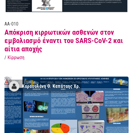
AA-010
Απόκριση κιρρωτικών ασθενών στον
εμβολιασμό έναντι του SARS-CoV-2 και
αίτια αποχής
/
Κίρρωση
Kαραουλάνη Θ. Καπάταης Χρ.