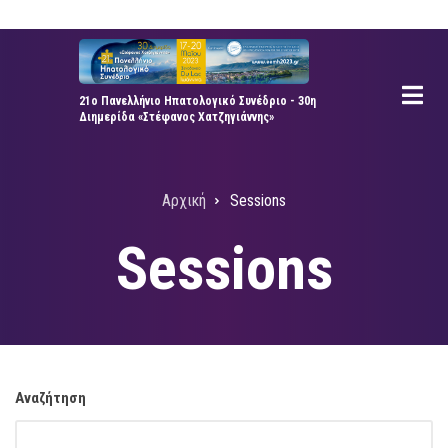
Παράκαμψη
προς
το
κυρίως
21ο Πανελλήνιο Ηπατολογικό Συνέδριο - 30η
Διημερίδα «Στέφανος Χατζηγιάννης»
περιεχόμενο
Αρχική
Sessions
Breadcrumb
Sessions
Αναζήτηση