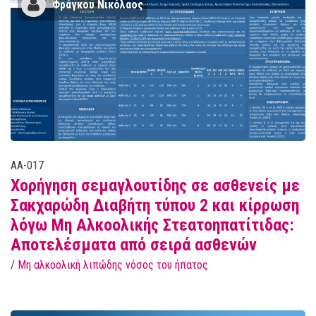
Φράγκου Νικόλαος
AA-017
Χορήγηση σεμαγλουτίδης σε ασθενείς με
Σακχαρώδη Διαβήτη τύπου 2 και κίρρωση
λόγω Μη Αλκοολικής Στεατοηπατίτιδας:
Αποτελέσματα από σειρά ασθενών
/
Μη αλκοολική λιπώδης νόσος του ήπατος