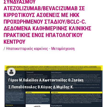
ΣΥΝΔΥΑΣΜΟΥ
ATEZOLIZUMAB/BEVACIZUMAB ΣΕ
ΚΙΡΡΩΤΙΚΟΥΣ ΑΣΘΕΝΕΙΣ ΜΕ ΗΚΚ
ΠΡΟΧΩΡΗΜΕΝΟΥ ΣΤΑΔΙΟΥ/BCLC-C.
ΔΕΔΟΜΕΝΑ ΚΑΘΗΜΕΡΙΝΗΣ ΚΛΙΝΙΚΗΣ
ΠΡΑΚΤΙΚΗΣ ΕΝΟΣ ΗΠΑΤΟΛΟΓΙΚΟΥ
ΚΕΝΤΡΟΥ
/
Ηπατοκυτταρικός καρκίνος - Μεταμόσχευση
Γέρου Μ.Χαλκίδου Α.Κωσταντινίδης Θ.Ζησάκη
Σ.Παπαδόπουλος Β.Κόγιας Δ.Μιμίδης Κ.