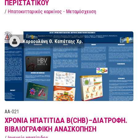
ΠΕΡΙΣΤΑΤΙΚΟΥ
/
Ηπατοκυτταρικός καρκίνος - Μεταμόσχευση
Kαραουλάνη Θ. Καπάταης Χρ.
AA-021
ΧΡΟΝΙΑ ΗΠΑΤΙΤΙΔΑ Β(CHB)–ΔΙΑΤΡΟΦΗ.
ΒΙΒΛΙΟΓΡΑΦΙΚΗ ΑΝΑΣΚΟΠΗΣΗ
/
Ιογενείς ηπατίτιδες