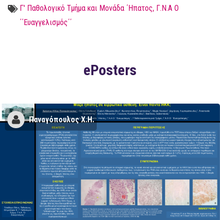
Γ' Παθολογικό Τμήμα και Μονάδα ΄Ηπατος, Γ.Ν.Α Ο
΄΄Ευαγγελισμός΄΄
ePosters
Παναγόπουλος Χ.Η.