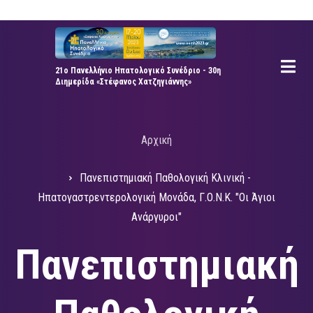
Παράκαμψη
προς
το
κυρίως
21ο Πανελλήνιο Ηπατολογικό Συνέδριο - 30η
Διημερίδα «Στέφανος Χατζηγιάννης»
περιεχόμενο
Αρχική
Breadcrumb
Πανεπιστημιακή Παθολογική Κλινική -
Ηπατογαστρεντερολογική Μονάδα, Γ.Ο.Ν.Κ. "Οι Άγιοι
Ανάργυροι"
Πανεπιστημιακή