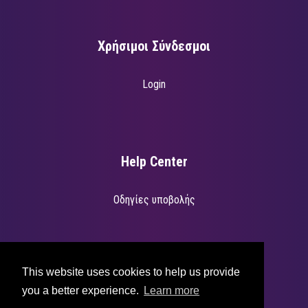
Χρήσιμοι Σύνδεσμοι
Login
Help Center
Οδηγίες υποβολής
Για υποστήριξη επισκεφτείτε την διεύθυνση
support.betterevents.io
.
This website uses cookies to help us provide
you a better experience.
Learn more