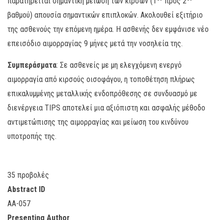
παρατηρείται σημαντική μείωση των κιρσών (1
προς 2
βαθμού) απουσία σημαντικών επιπλοκών. Ακολουθεί εξιτήριο
της ασθενούς την επόμενη ημέρα. Η ασθενής δεν εμφάνισε νέο
επεισόδιο αιμορραγίας 9 μήνες μετά την νοσηλεία της.
Συμπεράσματα
: Σε ασθενείς με μη ελεγχόμενη ενεργό
αιμορραγία από κιρσούς οισοφάγου, η τοποθέτηση πλήρως
επικαλυμμένης μεταλλικής ενδοπρόθεσης σε συνδυασμό με
διενέργεια TIPS αποτελεί μια αξιόπιστη και ασφαλής μέθοδο
αντιμετώπισης της αιμορραγίας και μείωση του κινδύνου
υποτροπής της.
35 προβολές
Abstract ID
AA-057
Presenting Author