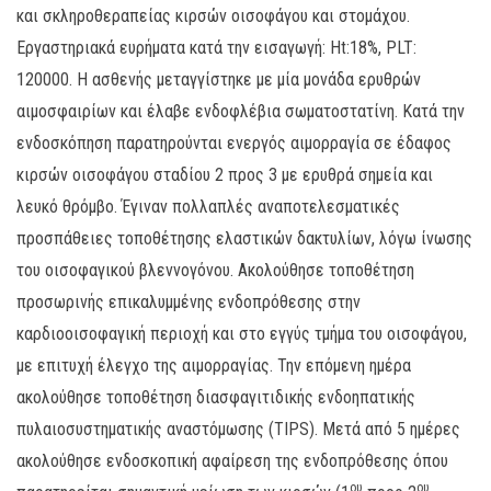
και σκληροθεραπείας κιρσών οισοφάγου και στομάχου.
Εργαστηριακά ευρήματα κατά την εισαγωγή: Ht:18%, PLT:
120000. Η ασθενής μεταγγίστηκε με μία μονάδα ερυθρών
αιμοσφαιρίων και έλαβε ενδοφλέβια σωματοστατίνη. Κατά την
ενδοσκόπηση παρατηρούνται ενεργός αιμορραγία σε έδαφος
κιρσών οισοφάγου σταδίου 2 προς 3 με ερυθρά σημεία και
λευκό θρόμβο. Έγιναν πολλαπλές αναποτελεσματικές
προσπάθειες τοποθέτησης ελαστικών δακτυλίων, λόγω ίνωσης
του οισοφαγικού βλεννογόνου. Ακολούθησε τοποθέτηση
προσωρινής επικαλυμμένης ενδοπρόθεσης στην
καρδιοοισοφαγική περιοχή και στο εγγύς τμήμα του οισοφάγου,
με επιτυχή έλεγχο της αιμορραγίας. Την επόμενη ημέρα
ακολούθησε τοποθέτηση διασφαγιτιδικής ενδοηπατικής
πυλαιοσυστηματικής αναστόμωσης (TIPS). Μετά από 5 ημέρες
ακολούθησε ενδοσκοπική αφαίρεση της ενδοπρόθεσης όπου
ου
ου