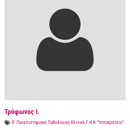
Τρύφωνος Ι.
Β' Πανεπιστημιακή Παθολογική Κλινική Γ.Ν.Α. "Ιπποκράτειο"