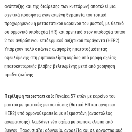
ανάπτυξης και της διαίρεσης των κυττάρων) αποτελεί μια
σχετικά πρόσφατα εγκεκριμένη θεραπεία του τοπικά
προχωρημένου ή μεταστατικού καρκίνου του μαστού, με θετικό
σε ορμονικό υποδοχέα (HR) και αρνητικό στον υποδοχέα τύπου
2 του ανθρώπινου επιδερμικού αυξητικού παράγοντα (HER2).
Υπάρχουν πολύ σπάνιες αναφορές ηπατοτοξικότητας
οφειλόμενης στη ριμποκυκλίμπη κυρίως υπό μορφή οξείας
ηπατοκυτταρικής βλάβης βελτιωμένης μετά από χορήγηση
πρεδνιζολόνης.
Περίληψη περιστατικού:
Γυναίκα 57 ετών με καρκίνο του
μαστού με ηπατικές μεταστάσεις (θετικό HR και αρνητικό
HER2) υπό ορμονοθεραπεία με εξεμεστάνη (αναστολέας
αρωματάσης), λαμβάνει νέο σχήμα με ριμποκυκλίμπη από
3μήνου. Παρουσιάζει αδυναμία, ανορεξία και σε εργαστηριακό