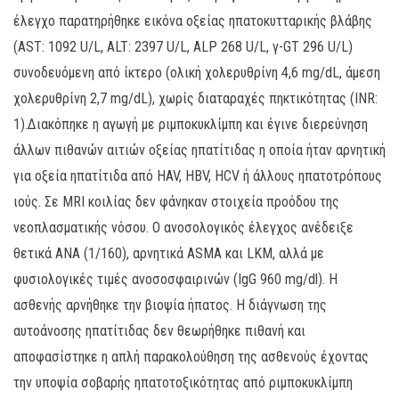
έλεγχο παρατηρήθηκε εικόνα οξείας ηπατοκυτταρικής βλάβης
(AST: 1092 U/L, ALT: 2397 U/L, ALP 268 U/L, γ-GT 296 U/L)
συνοδευόμενη από ίκτερο (ολική χολερυθρίνη 4,6 mg/dL, άμεση
χολερυθρίνη 2,7 mg/dL), χωρίς διαταραχές πηκτικότητας (INR:
1).Διακόπηκε η αγωγή με ριμποκυκλίμπη και έγινε διερεύνηση
άλλων πιθανών αιτιών οξείας ηπατίτιδας η οποία ήταν αρνητική
για οξεία ηπατίτιδα από HAV, HBV, HCV ή άλλους ηπατοτρόπους
ιούς. Σε MRI κοιλίας δεν φάνηκαν στοιχεία προόδου της
νεοπλασματικής νόσου. Ο ανοσολογικός έλεγχος ανέδειξε
θετικά ΑΝΑ (1/160), αρνητικά ASMA και LKM, αλλά με
φυσιολογικές τιμές ανοσοσφαιρινών (IgG 960 mg/dl). Η
ασθενής αρνήθηκε την βιοψία ήπατος. Η διάγνωση της
αυτοάνοσης ηπατίτιδας δεν θεωρήθηκε πιθανή και
αποφασίστηκε η απλή παρακολούθηση της ασθενούς έχοντας
την υποψία σοβαρής ηπατοτοξικότητας από ριμποκυκλίμπη