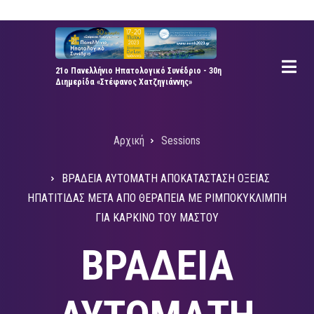
Παράκαμψη
προς
το
κυρίως
21ο Πανελλήνιο Ηπατολογικό Συνέδριο - 30η
Διημερίδα «Στέφανος Χατζηγιάννης»
περιεχόμενο
Αρχική
Sessions
Breadcrumb
ΒΡΑΔΕΙΑ ΑΥΤΟΜΑΤΗ ΑΠΟΚΑΤΑΣΤΑΣΗ ΟΞΕΙΑΣ
ΗΠΑΤΙΤΙΔΑΣ ΜΕΤΑ ΑΠΟ ΘΕΡΑΠΕΙΑ ΜΕ ΡΙΜΠΟΚΥΚΛΙΜΠΗ
ΓΙΑ ΚΑΡΚΙΝΟ ΤΟΥ ΜΑΣΤΟΥ
ΒΡΑΔΕΙΑ