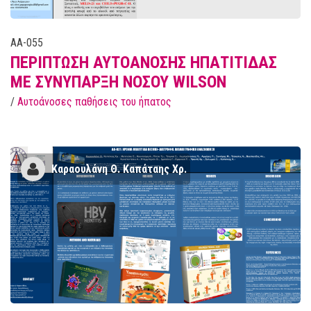
AA-055
ΠΕΡΙΠΤΩΣΗ ΑΥΤΟΑΝΟΣΗΣ ΗΠΑΤΙΤΙΔΑΣ
ΜΕ ΣΥΝΥΠΑΡΞΗ ΝΟΣΟΥ WILSON
/
Αυτοάνοσες παθήσεις του ήπατος
Kαραουλάνη Θ. Καπάταης Χρ.