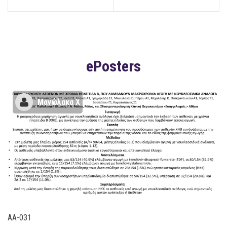
ePosters
Μανώλακα Χ
AA-031