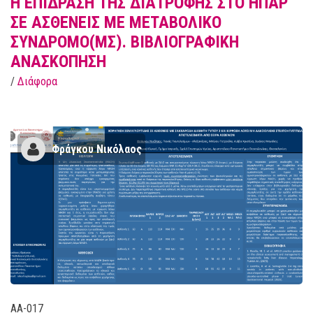
Η ΕΠΙΔΡΑΣΗ ΤΗΣ ΔΙΑΤΡΟΦΗΣ ΣΤΟ ΗΠΑΡ
ΣΕ ΑΣΘΕΝΕΙΣ ΜΕ ΜΕΤΑΒΟΛΙΚΟ
ΣΥΝΔΡΟΜΟ(ΜΣ). ΒΙΒΛΙΟΓΡΑΦΙΚΗ
ΑΝΑΣΚΟΠΗΣΗ
/
Διάφορα
Φράγκου Νικόλαος
AA-017